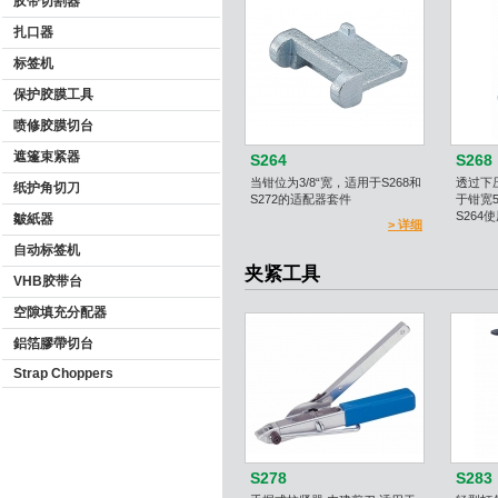
胶带切割器
扎口器
标签机
保护胶膜工具
喷修胶膜切台
遮篷束紧器
S264
S268
当钳位为3/8“宽，适用于S268和
透过下
纸护角切刀
S272的适配器套件
于钳宽5
S264
皺紙器
> 详细
自动标签机
夹紧工具
VHB胶带台
空隙填充分配器
鋁箔膠帶切台
Strap Choppers
S278
S283