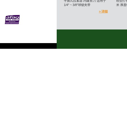
手握式拉紧器 内建剪刀 适用于
轻型打
1/4" ~ 3/8"球锁夹带
米 厚度
> 详细