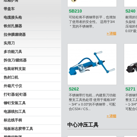
纸箱护角
带盘车
SB210
S240
电缆接头枪
可轻松将不锈钢带折平，也增加
耐用的
了使用者的安全性。 适用于3/4
头旋钮
铁丝扎捆器
＂宽的不锈钢带。
压缩的包
0.03“
> 详细
拉伸膜缠绕器
实用刀
多功能刀具
拆信刀/裁纸器
包装材料支架
热封口机
外箱尺寸仪
S262
S271
打钉器/起钉器
不锈钢带打包机，内建剪刀功能
不锈钢
整支工具热处理 使用于规格3/8"
整支工具
铆钉安装工具
~ 3/4" x 0.03"的不锈钢带，可配
~ 1-3/
合CS34 / CS...
可配合CS
电源线扣工具
> 详细
标志线手柄
中心冲压工具
地板标志胶带工具