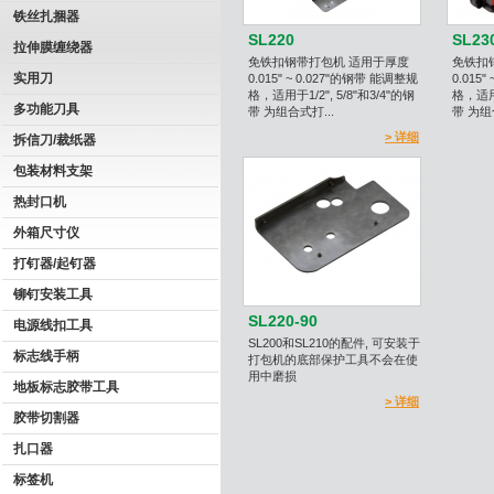
铁丝扎捆器
SL220
SL23
拉伸膜缠绕器
免铁扣钢带打包机 适用于厚度
免铁扣
实用刀
0.015" ~ 0.027"的钢带 能调整规
0.015
格，适用于1/2", 5/8"和3/4"的钢
格，适用于
多功能刀具
带 为组合式打...
带 为组
> 详细
拆信刀/裁纸器
包装材料支架
热封口机
外箱尺寸仪
打钉器/起钉器
铆钉安装工具
SL220-90
电源线扣工具
SL200和SL210的配件, 可安装于
标志线手柄
打包机的底部保护工具不会在使
用中磨损
地板标志胶带工具
> 详细
胶带切割器
扎口器
标签机