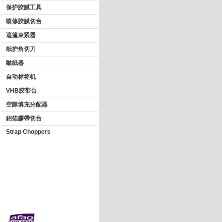
保护胶膜工具
喷修胶膜切台
遮篷束紧器
纸护角切刀
皺紙器
自动标签机
VHB胶带台
空隙填充分配器
鋁箔膠帶切台
Strap Choppers