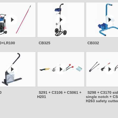
0+LR100
CB325
CB332
0
S291 + C3106 + CS061 +
S298 + C3170 sid
H201
single notch + CS
H263 safety cutte