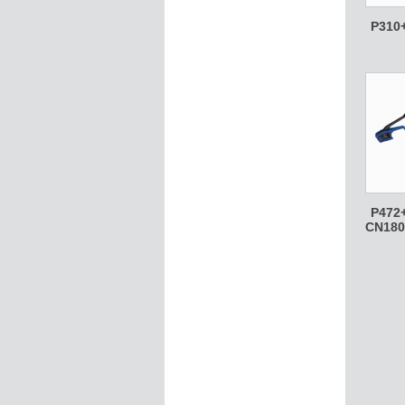
P310
P472+
CN180