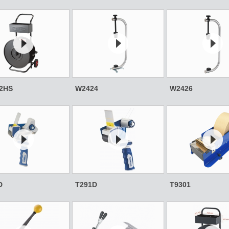
2HS
W2424
W2426
D
T291D
T9301