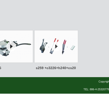
6
s259 +c3226+h240+cs20
Copyrigh
TEL: 886-4-253207