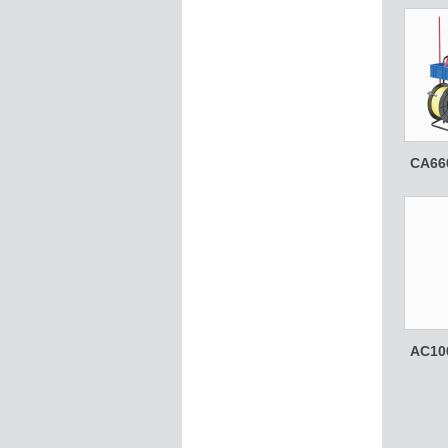
CA66
AC10