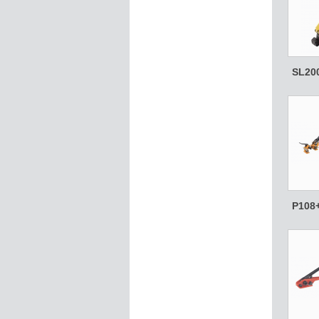
SL20
P108