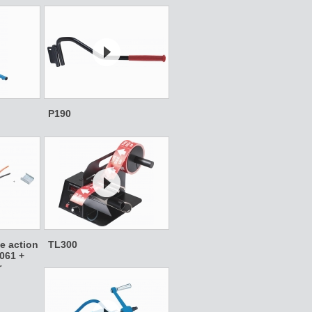
P190
e action
TL300
061 +
r