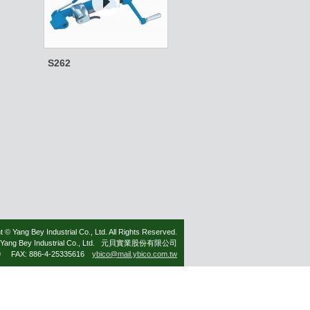
S262
t © Yang Bey Industrial Co., Ltd. All Rights Reserved.
Yang Bey Industrial Co., Ltd. 元貝實業股份有限公司
79 FAX: 886-4-25335616
ybico@mail.ybico.com.tw