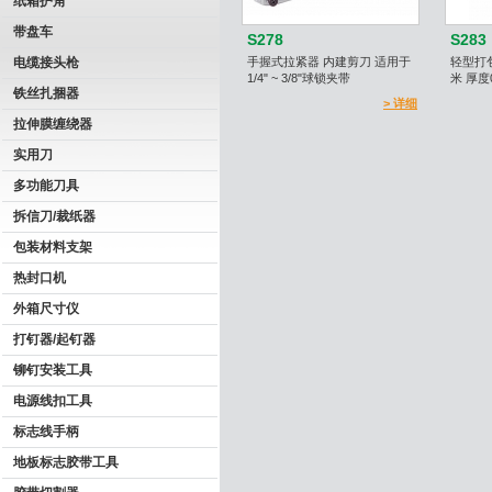
纸箱护角
带盘车
S278
S283
电缆接头枪
手握式拉紧器 内建剪刀 适用于
轻型打
1/4" ~ 3/8"球锁夹带
米 厚度
铁丝扎捆器
> 详细
拉伸膜缠绕器
实用刀
多功能刀具
拆信刀/裁纸器
包装材料支架
热封口机
外箱尺寸仪
打钉器/起钉器
铆钉安装工具
电源线扣工具
标志线手柄
地板标志胶带工具