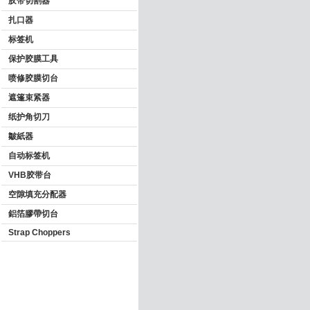
胶带切割器
扎口器
标签机
保护胶膜工具
喷修胶膜切台
遮篷束紧器
纸护角切刀
皺紙器
自动标签机
VHB胶带台
空隙填充分配器
鋁箔膠帶切台
Strap Choppers