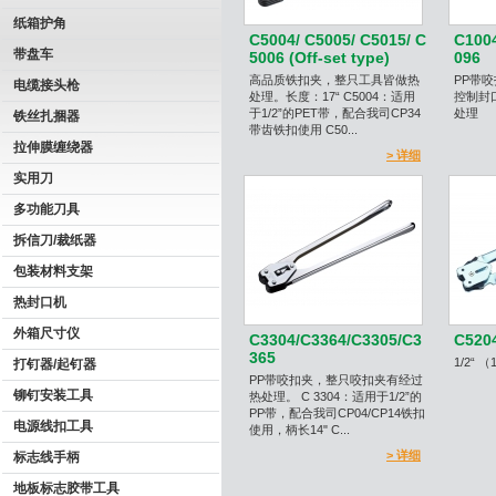
纸箱护角
C5004/ C5005/ C5015/ C
C100
带盘车
5006 (Off-set type)
096
高品质铁扣夹，整只工具皆做热
PP带
电缆接头枪
处理。长度：17“ C5004：适用
控制封
于1/2”的PET带，配合我司CP34
处理
铁丝扎捆器
带齿铁扣使用 C50...
拉伸膜缠绕器
> 详细
实用刀
多功能刀具
拆信刀/裁纸器
包装材料支架
热封口机
外箱尺寸仪
C3304/C3364/C3305/C3
C520
365
1/2“
打钉器/起钉器
PP带咬扣夹，整只咬扣夹有经过
铆钉安装工具
热处理。 C 3304：适用于1/2”的
PP带，配合我司CP04/CP14铁扣
电源线扣工具
使用，柄长14" C...
> 详细
标志线手柄
地板标志胶带工具