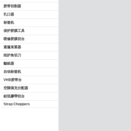
胶带切割器
扎口器
标签机
保护胶膜工具
喷修胶膜切台
遮篷束紧器
纸护角切刀
皺紙器
自动标签机
VHB胶带台
空隙填充分配器
鋁箔膠帶切台
Strap Choppers