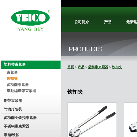
公司简介
产品
最新
塑料带束紧器
首页
>
产品
>
塑料带束紧器
>
铁扣夹
束紧器
铁扣夹
多功能束紧器
氣動編織帶束緊器
铁扣夹
钢带束紧器
气动打包机
多功能免铁扣束紧器
不锈钢带束紧器
带扣/铁扣