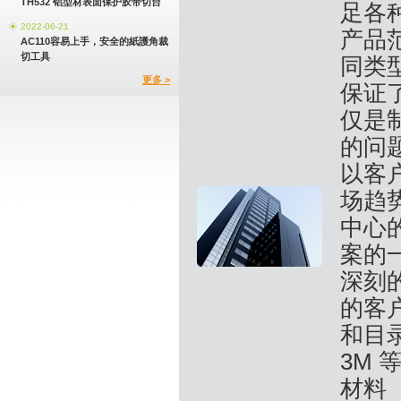
TH532 铝型材表面保护胶带切台
足各
2022-06-21
产品范
AC110容易上手，安全的紙護角裁
切工具
同类
更多 >
保证
仅是
的问
以客
场趋
中心
案的
深刻的
的客
和目
3M
材料