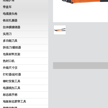
纸箱护角
带盘车
电缆接头枪
铁丝扎捆器
拉伸膜缠绕器
实用刀
多功能刀具
拆信刀/裁纸器
包装材料支架
热封口机
外箱尺寸仪
打钉器/起钉器
铆钉安装工具
电源线扣工具
标志线手柄
地板标志胶带工具