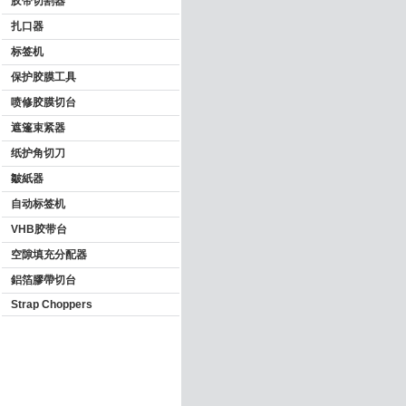
胶带切割器
扎口器
标签机
保护胶膜工具
喷修胶膜切台
遮篷束紧器
纸护角切刀
皺紙器
自动标签机
VHB胶带台
空隙填充分配器
鋁箔膠帶切台
Strap Choppers