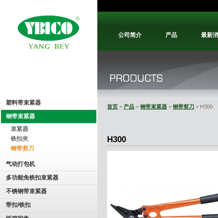
公司简介
产品
最新
塑料带束紧器
首页
>
产品
>
钢带束紧器
>
钢带剪刀
> H300
钢带束紧器
束紧器
H300
铁扣夹
钢带剪刀
气动打包机
多功能免铁扣束紧器
不锈钢带束紧器
带扣/铁扣