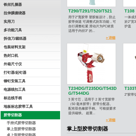
铁丝扎捆器
T290/T291/T520/T521
T108
拉伸膜缠绕器
用于2"寬胶带 塑胶板设计，防止
一体成
实用刀
胶带倒退 可调整式刹车功能，可
於2"宽
自行调整松紧 滑动片为PC材质
护盖
多功能刀具
适用于内径3" 的...
> 详细
拆信刀/裁纸器
包装材料支架
热封口机
外箱尺寸仪
打钉器/起钉器
铆钉安装工具
T234DG/T235DG/T543D
T103
电源线扣工具
G/T544DG
2"胶带
标志线手柄
3 英寸芯，适用于 2 英寸宽胶带
（50 毫米胶带）胶带分配器。
地板标志胶带工具
配有双色橡胶手柄。 可根据要求
提供磁铁。 超重...
胶带切割器
> 详细
手持式胶带切割器
掌上型胶带切割器
掌上型胶带切割器
桌上型胶带切割器