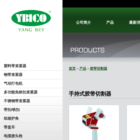
公司简介
产品
最新
塑料带束紧器
首页
>
产品
>
胶带切割器
钢带束紧器
气动打包机
多功能免铁扣束紧器
手持式胶带切割器
不锈钢带束紧器
带扣/铁扣
纸箱护角
带盘车
电缆接头枪