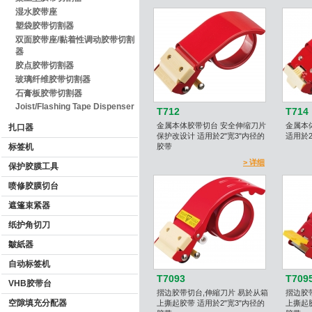
湿水胶带座
塑袋胶带切割器
双面胶带座/黏着性调动胶带切割
器
胶点胶带切割器
玻璃纤维胶带切割器
石膏板胶带切割器
Joist/Flashing Tape Dispenser
T712
T714
金属本体胶带切台 安全伸缩刀片
金属本
扎口器
保护改设计 适用於2"宽3"内径的
适用於2
标签机
胶带
> 详细
保护胶膜工具
喷修胶膜切台
遮篷束紧器
纸护角切刀
皺紙器
自动标签机
T7093
T709
VHB胶带台
摺边胶带切台,伸縮刀片 易於从箱
摺边胶
空隙填充分配器
上撕起胶带 适用於2"宽3"内径的
上撕起胶