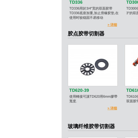
TD336
TD30
TD336用於3/4"宽的双面胶带
TD30
TD336底座加重,加止滑橡胶垫,在
3"的双
使用时较稳固不易移动
> 详细
胶点胶带切割器
TD620-39
TD61
使用轉接可讓TD620用6mm膠帶
TD61
寬度.
双面胶
> 详细
玻璃纤维胶带切割器