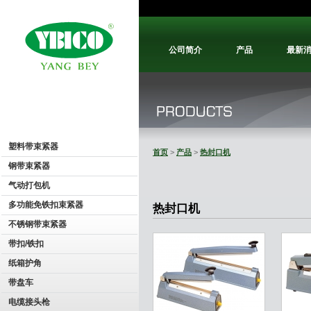
公司简介
产品
最新
塑料带束紧器
首页
>
产品
>
热封口机
钢带束紧器
气动打包机
多功能免铁扣束紧器
热封口机
不锈钢带束紧器
带扣/铁扣
纸箱护角
带盘车
电缆接头枪