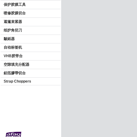
保护胶膜工具
喷修胶膜切台
遮篷束紧器
纸护角切刀
皺紙器
自动标签机
VHB胶带台
空隙填充分配器
鋁箔膠帶切台
Strap Choppers