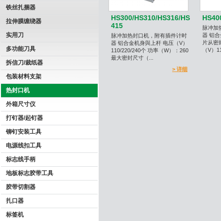
铁丝扎捆器
HS300/HS310/HS316/HS
HS40
拉伸膜缠绕器
415
脉冲加
实用刀
器 铝
脉冲加热封口机，附有插件计时
片从密封
器 铝合金机身與上杆 电压（V）
多功能刀具
（V）110
110/220/240个 功率（W）：260
最大密封尺寸（...
拆信刀/裁纸器
> 详细
包装材料支架
热封口机
外箱尺寸仪
打钉器/起钉器
铆钉安装工具
电源线扣工具
标志线手柄
地板标志胶带工具
胶带切割器
扎口器
标签机