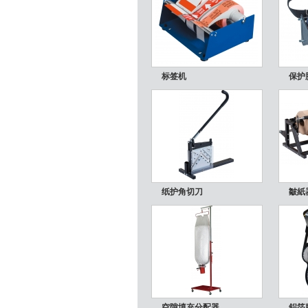
标签机
保护
纸护角切刀
皺紙
空隙填充分配器
鋁箔