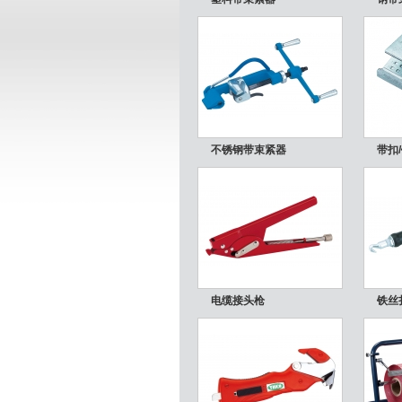
不锈钢带束紧器
带扣
电缆接头枪
铁丝