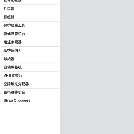
胶带切割器
扎口器
标签机
保护胶膜工具
喷修胶膜切台
遮篷束紧器
纸护角切刀
皺紙器
自动标签机
VHB胶带台
空隙填充分配器
鋁箔膠帶切台
Strap Choppers