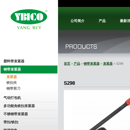
公司简介
产品
最新
塑料带束紧器
首页
>
产品
>
钢带束紧器
>
束紧器
> S298
钢带束紧器
束紧器
S298
铁扣夹
钢带剪刀
气动打包机
多功能免铁扣束紧器
不锈钢带束紧器
带扣/铁扣