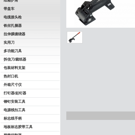
纸箱护角
带盘车
电缆接头枪
铁丝扎捆器
拉伸膜缠绕器
实用刀
多功能刀具
拆信刀/裁纸器
包装材料支架
热封口机
外箱尺寸仪
打钉器/起钉器
铆钉安装工具
电源线扣工具
标志线手柄
地板标志胶带工具