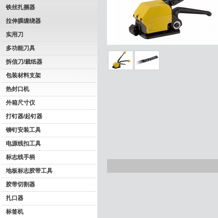
铁丝扎捆器
拉伸膜缠绕器
实用刀
多功能刀具
拆信刀/裁纸器
包装材料支架
热封口机
外箱尺寸仪
打钉器/起钉器
铆钉安装工具
电源线扣工具
标志线手柄
地板标志胶带工具
胶带切割器
扎口器
标签机