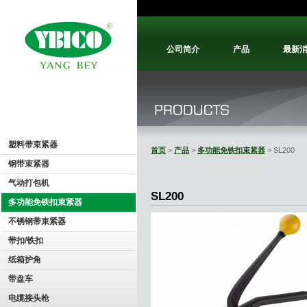
公司简介
产品
最新
塑料带束紧器
首页
>
产品
>
多功能免铁扣束紧器
> SL200
钢带束紧器
气动打包机
SL200
多功能免铁扣束紧器
不锈钢带束紧器
带扣/铁扣
纸箱护角
带盘车
电缆接头枪