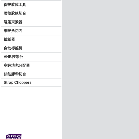
保护胶膜工具
喷修胶膜切台
遮篷束紧器
纸护角切刀
皺紙器
自动标签机
VHB胶带台
空隙填充分配器
鋁箔膠帶切台
Strap Choppers