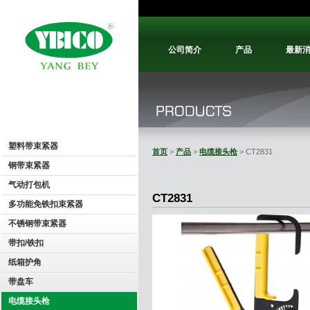
公司简介
产品
最新
塑料带束紧器
首页
>
产品
>
电缆接头枪
> CT2831
钢带束紧器
气动打包机
CT2831
多功能免铁扣束紧器
不锈钢带束紧器
带扣/铁扣
纸箱护角
带盘车
电缆接头枪