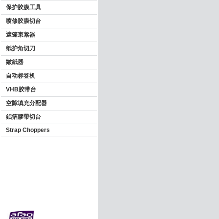
保护胶膜工具
喷修胶膜切台
遮篷束紧器
纸护角切刀
皺紙器
自动标签机
VHB胶带台
空隙填充分配器
鋁箔膠帶切台
Strap Choppers