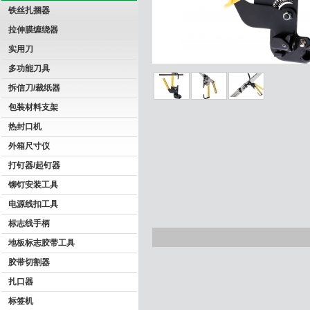
铁丝扎捆器
拉伸膜缠绕器
实用刀
多功能刀具
拆信刀/裁纸器
包装材料支架
热封口机
外箱尺寸仪
打钉器/起钉器
铆钉安装工具
电源线扣工具
标志线手柄
地板标志胶带工具
胶带切割器
扎口器
标签机