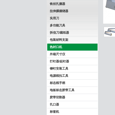
铁丝扎捆器
拉伸膜缠绕器
实用刀
多功能刀具
拆信刀/裁纸器
包装材料支架
热封口机
外箱尺寸仪
打钉器/起钉器
铆钉安装工具
电源线扣工具
标志线手柄
地板标志胶带工具
胶带切割器
扎口器
标签机