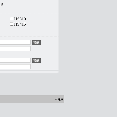
.5
HS310
HS415
< 返回