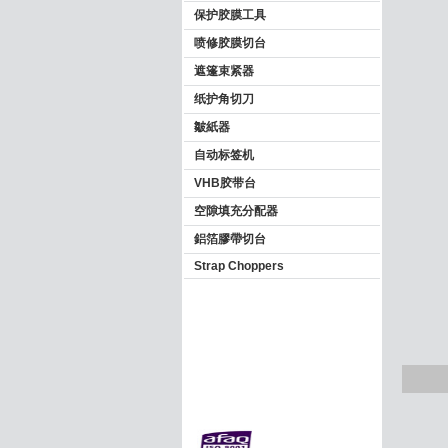
保护胶膜工具
喷修胶膜切台
遮篷束紧器
纸护角切刀
皺紙器
自动标签机
VHB胶带台
空隙填充分配器
鋁箔膠帶切台
Strap Choppers