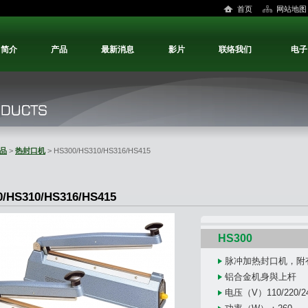
首页
网站地图
司简介
产品
最新消息
影片
联络我们
电子
品
>
热封口机
> HS300/HS310/HS316/HS415
0/HS310/HS316/HS415
HS300
脉冲加热封口机，附
铝合金机身與上杆
电压（V）110/220/2