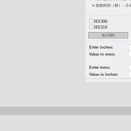
加热时间（秒）：0-1
HS300
HS316
加入询问
Enter inches:
Value in mms:
Enter mms:
Value in inches: