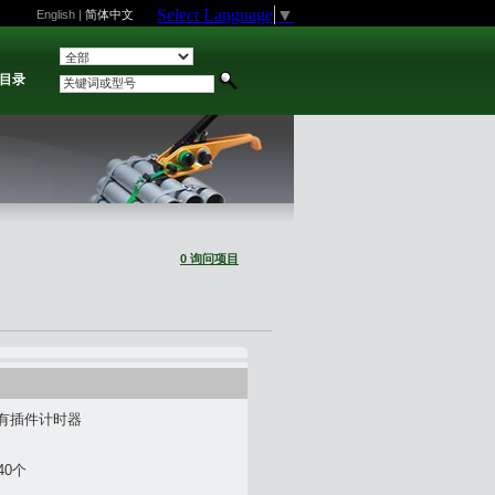
Select Language
▼
English
|
简体中文
目录
0 询问项目
有插件计时器
40个