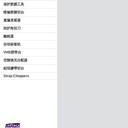
保护胶膜工具
喷修胶膜切台
遮篷束紧器
纸护角切刀
皺紙器
自动标签机
VHB胶带台
空隙填充分配器
鋁箔膠帶切台
Strap Choppers