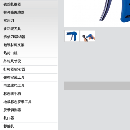
铁丝扎捆器
拉伸膜缠绕器
实用刀
多功能刀具
拆信刀/裁纸器
包装材料支架
热封口机
外箱尺寸仪
打钉器/起钉器
铆钉安装工具
电源线扣工具
标志线手柄
地板标志胶带工具
胶带切割器
扎口器
标签机