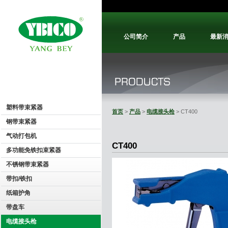
公司简介
产品
最新
塑料带束紧器
首页
>
产品
>
电缆接头枪
> CT400
钢带束紧器
气动打包机
CT400
多功能免铁扣束紧器
不锈钢带束紧器
带扣/铁扣
纸箱护角
带盘车
电缆接头枪